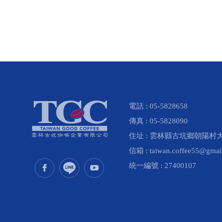
電話 :
05-5828658
傳真 :
05-5828090
住址 :
雲林縣
古坑鄉
朝陽村大
信箱 :
taiwan.coffee55@gmai
統一編號 :
27400107