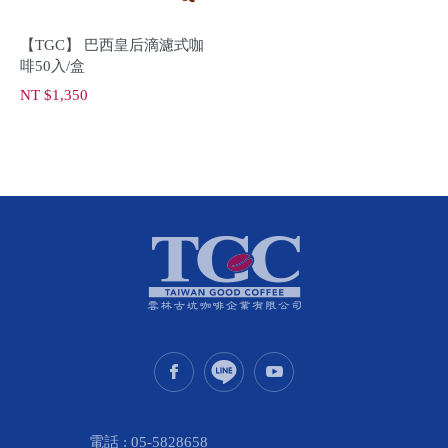
【TGC】 巴西皇后滴濾式咖
啡50入/盒
NT $1,350
電話 :
05-5828658