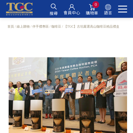
0
會員中心
語言
購物車
搜尋
首頁
線上購物
伴手禮專區
咖啡豆
【TGC】古坑嚴選高山咖啡豆精品禮盒