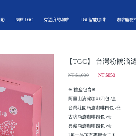
活動
關於TGC
有溫度的咖啡
TGC智能咖啡
咖啡體驗
【TGC】 台灣粉鵲滴
NT $1,000
NT $850
✳ 禮盒包含✳
阿里山滴濾咖啡四包 /盒
台灣莊園滴濾咖啡四包 /盒
古坑滴濾咖啡四包 /盒
典藏滴濾咖啡四包 /盒
?每一品項有專屬盒子☀