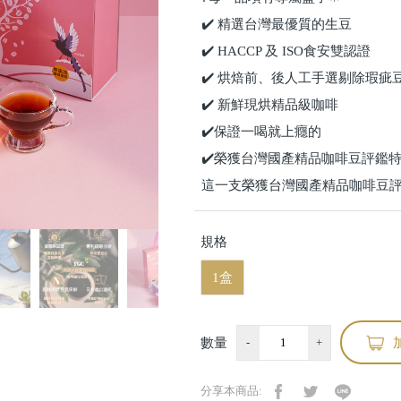
✔️ 精選台灣最優質的生豆
✔️ HACCP 及 ISO食安雙認證
✔️ 烘焙前、後人工手選剔除瑕疵
✔️ 新鮮現烘精品級咖啡
✔️保證一喝就上癮的
✔️榮獲台灣國產精品咖啡豆評鑑
這一支榮獲台灣國產精品咖啡豆
規格
1盒
數量
-
+
分享本商品: