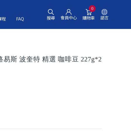
0
會員中心
語言
搜尋
購物車
課程
FAQ
易斯 波奎特 精選 咖啡豆 227g*2