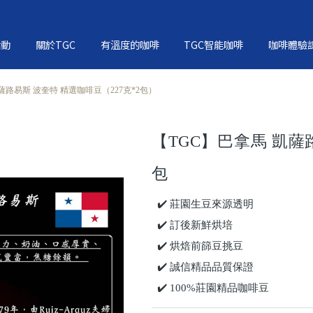
活動
關於TGC
有溫度的咖啡
TGC智能咖啡
咖啡體驗
薩路易斯 波奎特 精選咖啡豆（227克*2包）
【TGC】巴拿馬 凱薩路
包
✔️ 莊園生豆來源透明
✔️ 訂後新鮮烘培
✔️ 烘焙前篩豆挑豆
✔️ 誠信精品品質保證
✔️ 100%莊園精品咖啡豆